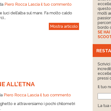
eccelle
 da
Piero Rocca
Lascia il tuo commento
questo 
e luci dell’alba sul mare. Fa molto caldo
molti a
i...
passion
percorr
Mostra articolo
bordo d
SE HA
SCOOTE
RESTA
Scrivic
incredi
eccelle
pressi d
NE ALL’ETNA
Il tuo 
da
Piero Rocca
Lascia il tuo commento
aghetto e attraversiamo i pochi chilometri
La tua 
.