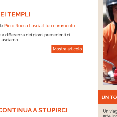
DEI TEMPLI
da
Piero Rocca
Lascia il tuo commento
 differenza dei giorni precedenti ci
 Lasciamo...
Mostra articolo
UN TO
A CONTINUA A STUPIRCI
Un viagg
arte, i