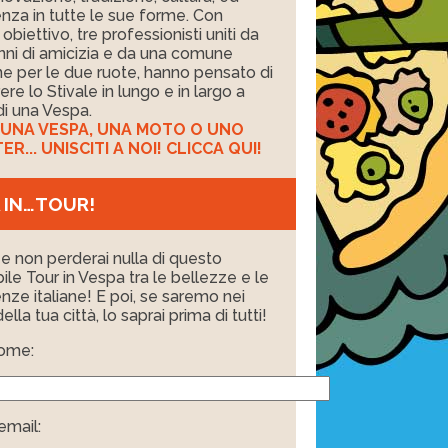
nza in tutte le sue forme. Con
obiettivo, tre professionisti uniti da
nni di amicizia e da una comune
e per le due ruote, hanno pensato di
ere lo Stivale in lungo e in largo a
i una Vespa.
I UNA VESPA, UNA MOTO O UNO
R... UNISCITI A NOI! CLICCA QUI!
 IN…TOUR!
i e non perderai nulla di questo
bile Tour in Vespa tra le bellezze e le
nze italiane! E poi, se saremo nei
ella tua città, lo saprai prima di tutti!
nome:
email: