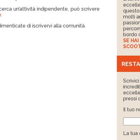
eccelle
cerca un’attività indipendente, può scrivere
questo 
m
molti a
passion
imenticate di iscrivervi alla comunità.
percorr
bordo d
SE HA
SCOOTE
RESTA
Scrivic
incredi
eccelle
pressi d
Il tuo 
La tua 