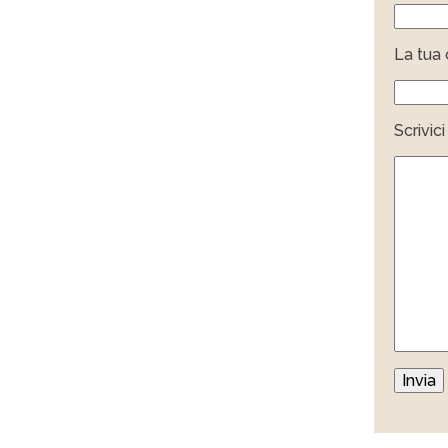
La tua c
Scrivic