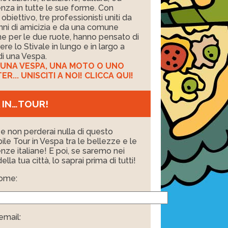
nza in tutte le sue forme. Con
obiettivo, tre professionisti uniti da
nni di amicizia e da una comune
e per le due ruote, hanno pensato di
ere lo Stivale in lungo e in largo a
i una Vespa.
I UNA VESPA, UNA MOTO O UNO
R... UNISCITI A NOI! CLICCA QUI!
 IN…TOUR!
i e non perderai nulla di questo
bile Tour in Vespa tra le bellezze e le
nze italiane! E poi, se saremo nei
ella tua città, lo saprai prima di tutti!
nome:
email: