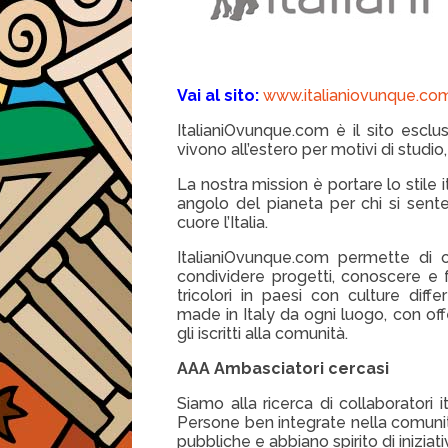
Vai al sito:
www.italianiovunque.co
ItalianiOvunque.com è il sito esclus
vivono all’estero per motivi di studio,
La nostra mission è portare lo stile it
angolo del pianeta per chi si sen
cuore l’Italia.
ItalianiOvunque.com permette di o
condividere progetti, conoscere e 
tricolori in paesi con culture differ
made in Italy da ogni luogo, con of
gli iscritti alla comunità.
AAA Ambasciatori cercasi
Siamo alla ricerca di collaboratori i
Persone ben integrate nella comunità
pubbliche e abbiano spirito di inizia